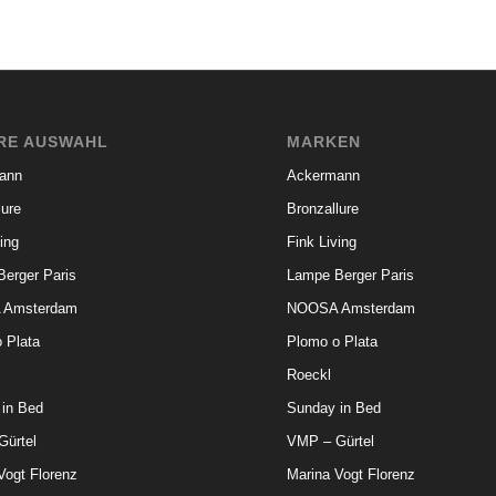
RE AUSWAHL
MARKEN
ann
Ackermann
lure
Bronzallure
ing
Fink Living
erger Paris
Lampe Berger Paris
 Amsterdam
NOOSA Amsterdam
 Plata
Plomo o Plata
Roeckl
in Bed
Sunday in Bed
ürtel
VMP – Gürtel
Vogt Florenz
Marina Vogt Florenz