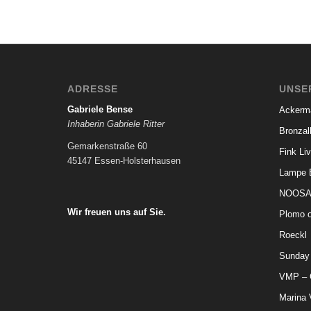
ADRESSE
UNSE
Gabriele Bense
Ackerm
Inhaberin Gabriele Ritter
Bronzal
Gemarkenstraße 60
Fink Liv
45147 Essen-Holsterhausen
Lampe B
.
NOOSA
.
Wir freuen uns auf Sie.
Plomo o
Roeckl
Sunday 
VMP – G
Marina 