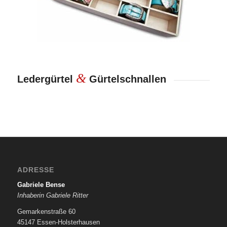
&
Ledergürtel
Gürtelschnallen
ADRESSE
Gabriele Bense
Inhaberin Gabriele Ritter
Gemarkenstraße 60
45147 Essen-Holsterhausen