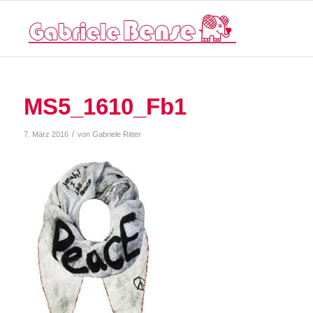
MS5_1610_Fb1
/
7. März 2016
von
Gabriele Ritter